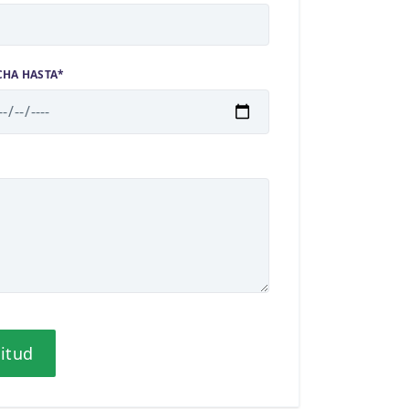
CHA HASTA*
citud