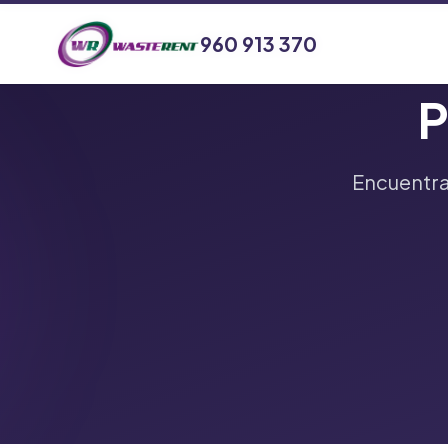
960 913 370
960 913 370
P
Encuentra