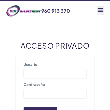
960 913 370
960 913 370
ACCESO PRIVADO
Usuario
Contraseña