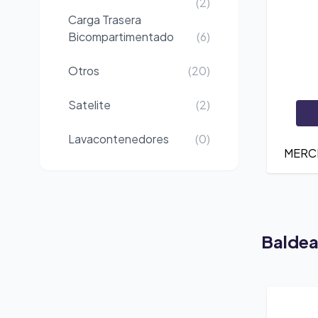
(2)
Carga Trasera
Bicompartimentado
(6)
Otros
(20)
Satelite
(2)
Lavacontenedores
(0)
MERC
Balde