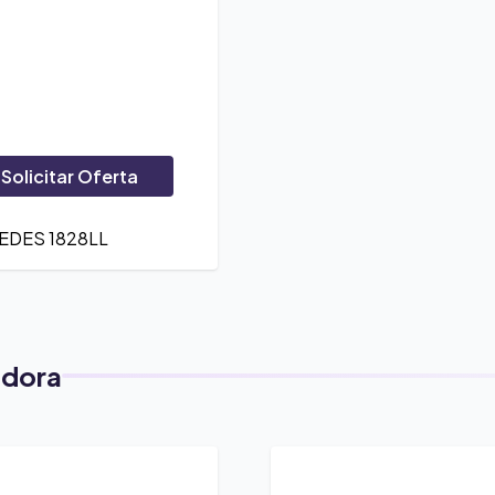
Solicitar Oferta
EDES 1828LL
adora